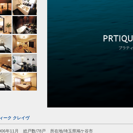
ィーク クレイヴ
006年11月
総戸数/78戸
所在地/埼玉県鳩ケ谷市